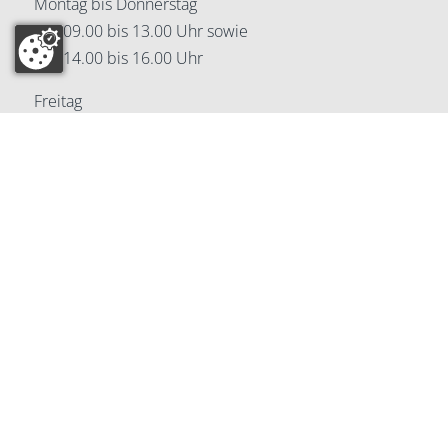
Montag bis Donnerstag
von 09.00 bis 13.00 Uhr sowie
von 14.00 bis 16.00 Uhr
Freitag
von 09.00 bis 13.00 Uhr
Digitale Kanzlei
Hier geht's zur App
Hier geht's zur Seite
Taxation GmbH