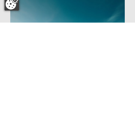
Impressum
|
Datenschutz
|
Kanzleitresor